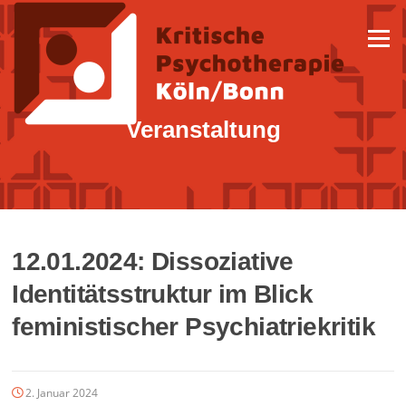
Zum
Inhalt
Menü
springen
Veranstaltung
12.01.2024: Dissoziative
Identitätsstruktur im Blick
feministischer Psychiatriekritik
2. Januar 2024